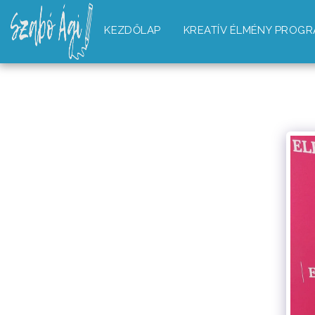
KEZDŐLAP
KREATÍV ÉLMÉNY PROG